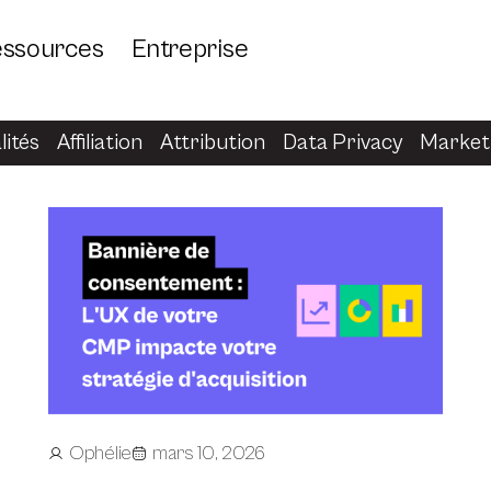
ssources
Entreprise
lités
Affiliation
Attribution
Data Privacy
Marketi
Ophélie
mars 10, 2026