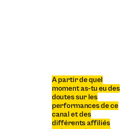
A partir de quel
moment as-tu eu des
doutes sur les
performances de ce
canal et des
différents affiliés