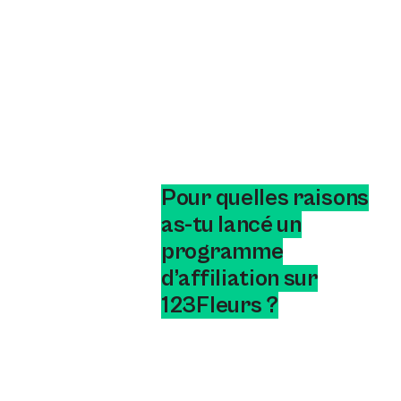
Pour quelles raisons
as-tu lancé un
programme
d’affiliation sur
123Fleurs ?