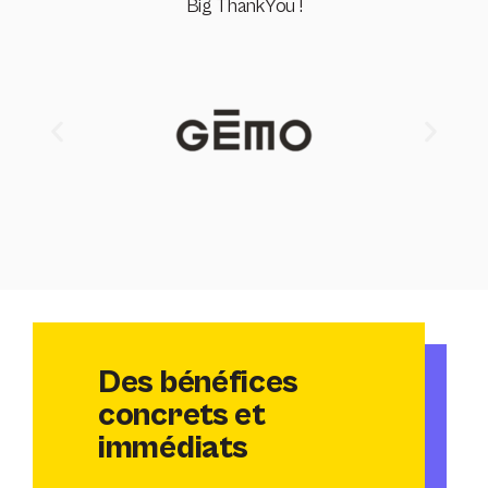
Big ThankYou !
Des bénéfices
concrets et
immédiats