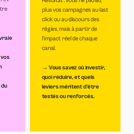
Résultat : vous ne pilotez
tre
plus vos campagnes au last
click ou au discours des
régies, mais à partir de
vraie
l’impact réel de chaque
canal.
 vos
n
→
Vous savez où investir,
quoi réduire, et quels
 du
leviers méritent d’être
testés ou renforcés.