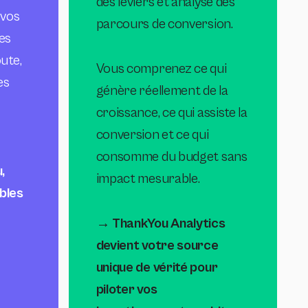
des leviers et analyse des
 vos
parcours de conversion.
es
ute,
Vous comprenez ce qui
es
génère réellement de la
croissance, ce qui assiste la
conversion et ce qui
consomme du budget sans
,
impact mesurable.
bles
→ ThankYou Analytics
devient votre source
unique de vérité pour
piloter vos