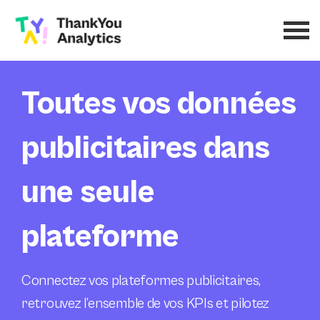
Toutes vos données
publicitaires dans
une seule
plateforme
Connectez vos plateformes publicitaires,
retrouvez l’ensemble de vos KPIs et pilotez