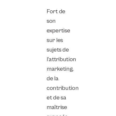
Fort de
son
expertise
sur les
sujets de
l’attribution
marketing,
de la
contribution
et de sa
maîtrise