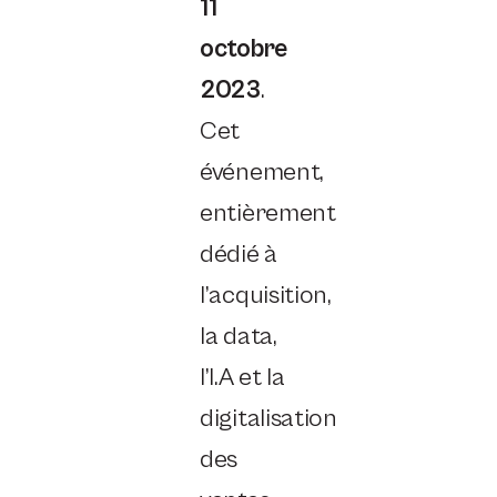
11
octobre
2023
.
Cet
événement,
entièrement
dédié à
l’acquisition,
la data,
l’I.A et la
digitalisation
des