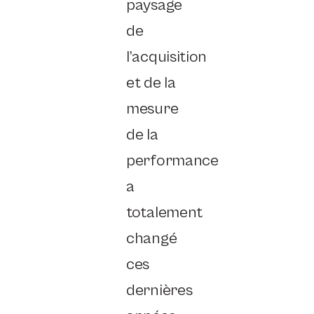
paysage
de
l’acquisition
et de la
mesure
de la
performance
a
totalement
changé
ces
dernières