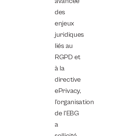
avancée
des
enjeux
juridiques
liés au
RGPD et
à la
directive
ePrivacy,
l’organisation
de l’EBG
a
sollicité