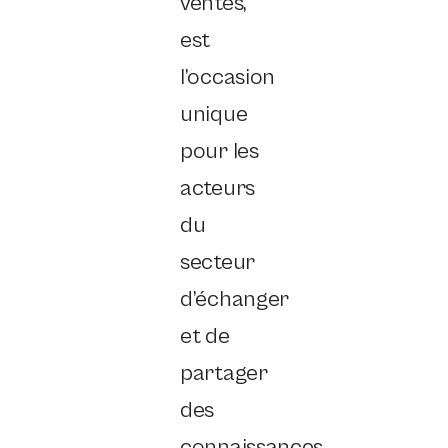
ventes,
est
l’occasion
unique
pour les
acteurs
du
secteur
d’échanger
et de
partager
des
connaissances.