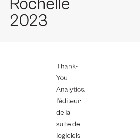
Rochelle
2023
Thank-
You
Analytics,
l’éditeur
de la
suite de
logiciels