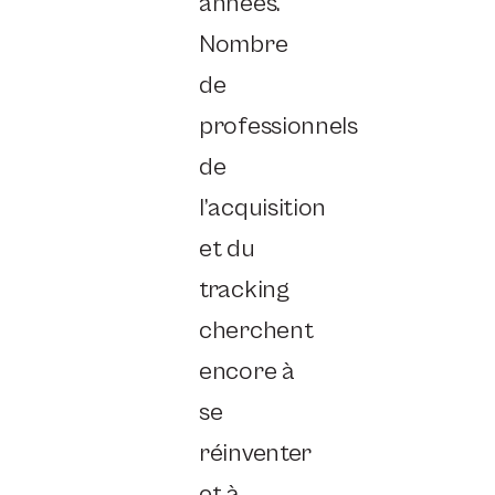
années.
Nombre
de
professionnels
de
l’acquisition
et du
tracking
cherchent
encore à
se
réinventer
et à