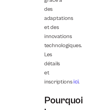
grâce à
des
adaptations
et des
innovations
technologiques.
Les
détails
et
inscriptions
ici
.
Pourquoi