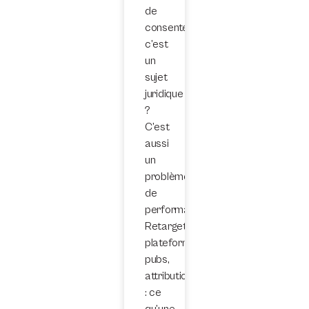
de
consentement,
c’est
un
sujet
juridique
?
C’est
aussi
un
problème
de
performance.
Retargeting,
plateformes
pubs,
attribution
: ce
qu’une