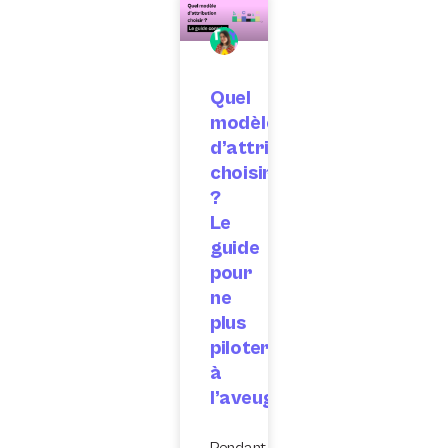
Quel
modèle
d’attribution
choisir
?
Le
guide
pour
ne
plus
piloter
à
l’aveugle
Pendant