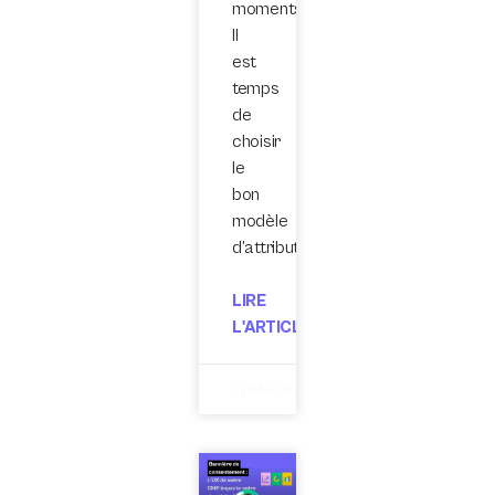
moments.
Il
est
temps
de
choisir
le
bon
modèle
d’attribution.
LIRE
L'ARTICLE
21/04/2026