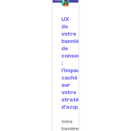
UX
de
votre
bannière
de
consentement
:
l’impact
caché
sur
votre
stratégie
d’acquisition
Votre
bannière