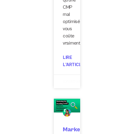
CMP
mal
optimisée
vous
coûte
vraiment.
LIRE
L'ARTICLE
10/03/2026
Marketing