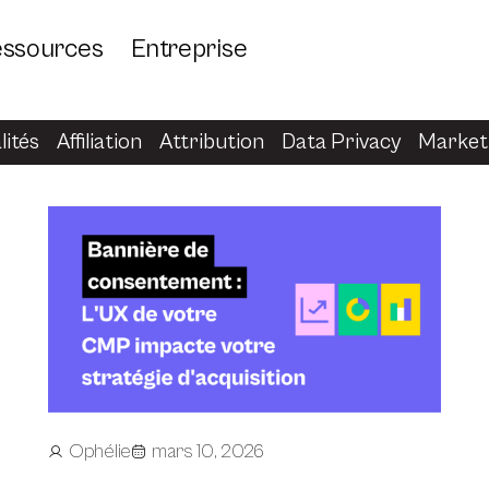
ssources
Entreprise
lités
Affiliation
Attribution
Data Privacy
Marketi
Ophélie
mars 10, 2026