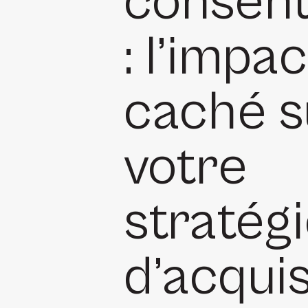
consen
: l’impac
caché s
votre
stratég
d’acquis