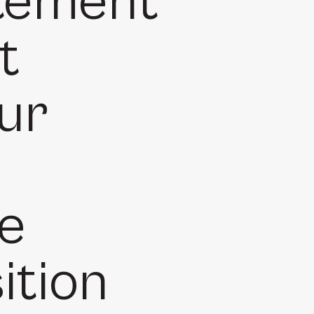
tement
t
ur
ie
ition