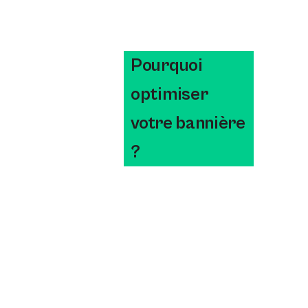
Pourquoi
optimiser
votre bannière
?