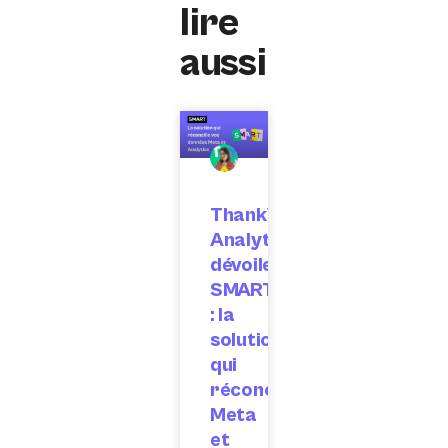
lire
aussi
ThankYou
Analytics
dévoile
SMART
: la
solution
qui
réconcilie
Meta
et