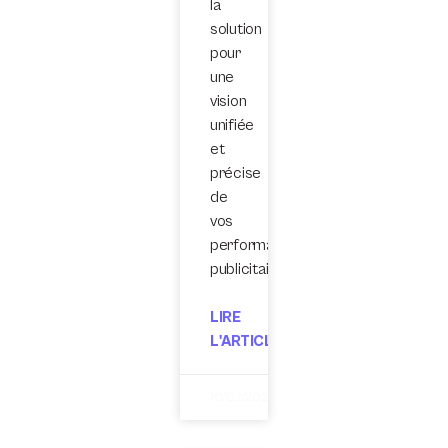
la
solution
pour
une
vision
unifiée
et
précise
de
vos
performances
publicitaires.
LIRE
L'ARTICLE
10/02/2025