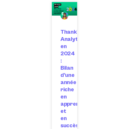
ThankYou
Analytics
en
2024
:
Bilan
d’une
année
riche
en
apprentissages
et
en
succès