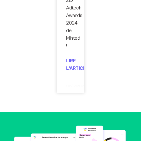
aux
Adtech
Awards
2024
de
Minted
!
LIRE
L'ARTICLE
06/12/2024