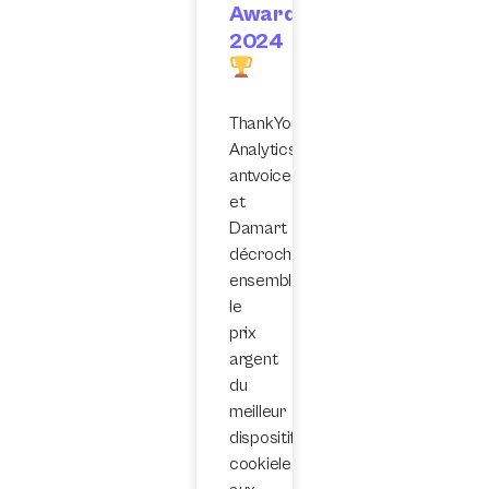
Awards
2024
ThankYou
Analytics,
antvoice
et
Damart
décrochent
ensemble
le
prix
argent
du
meilleur
dispositif
cookieless