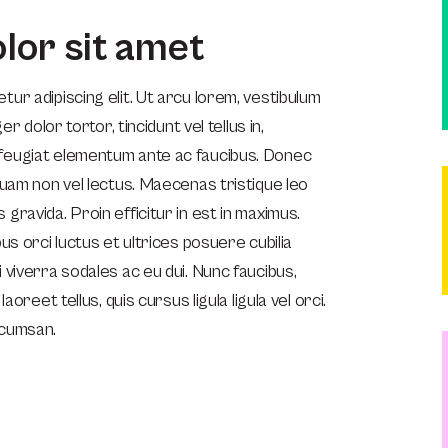
lor sit amet
ur adipiscing elit. Ut arcu lorem, vestibulum
er dolor tortor, tincidunt vel tellus in,
feugiat elementum ante ac faucibus. Donec
quam non vel lectus. Maecenas tristique leo
gravida. Proin efficitur in est in maximus.
us orci luctus et ultrices posuere cubilia
 viverra sodales ac eu dui. Nunc faucibus,
aoreet tellus, quis cursus ligula ligula vel orci.
ccumsan.