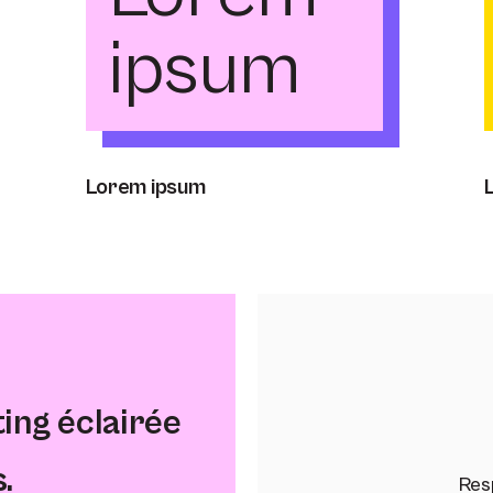
ipsum
Lorem ipsum
ng éclairée
.
Res