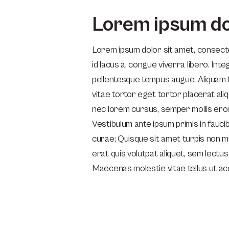
Lorem ipsum do
Lorem ipsum dolor sit amet, consectet
id lacus a, congue viverra libero. Integ
pellentesque tempus augue. Aliquam 
vitae tortor eget tortor placerat ali
nec lorem cursus, semper mollis eros 
Vestibulum ante ipsum primis in faucib
curae; Quisque sit amet turpis non mi
erat quis volutpat aliquet, sem lectus l
Maecenas molestie vitae tellus ut a