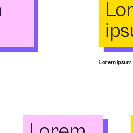
m
Lo
m
ip
Lorem ipsum
Lorem