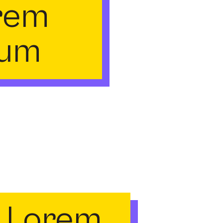
rem
sum
Lorem