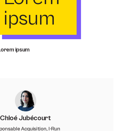
ipsum
Lorem ipsum
Chloé Jubécourt
ponsable Acquisition, I-Run