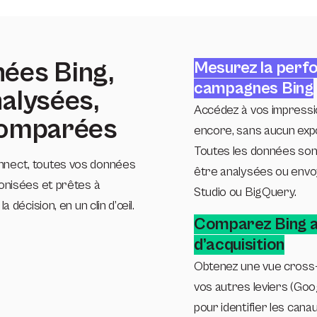
nées Bing,
Mesurez la perf
campagnes Bing
nalysées,
Accédez à vos impressio
 comparées
encore, sans aucun exp
Toutes les données sont
nnect, toutes vos données
être analysées ou envo
monisées et prêtes à
Studio ou BigQuery.
a décision, en un clin d’œil.
Comparez Bing a
d’acquisition
Obtenez une vue cross-
vos autres leviers (Goo
pour identifier les cana