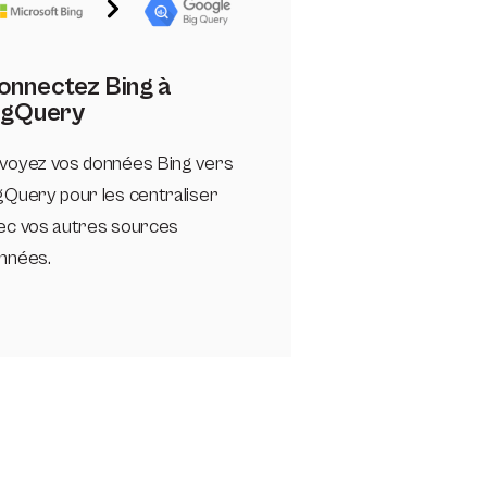
onnectez Bing à
igQuery
voyez vos données Bing vers
gQuery pour les centraliser
ec vos autres sources
nnées.