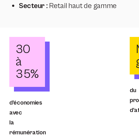
Secteur :
Retail haut de gamme
30
à
35%
du
pr
d’économies
d’af
avec
la
rémunération