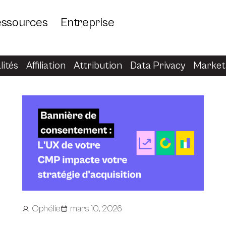
ssources
Entreprise
lités
Affiliation
Attribution
Data Privacy
Marketi
Ophélie
mars 10, 2026